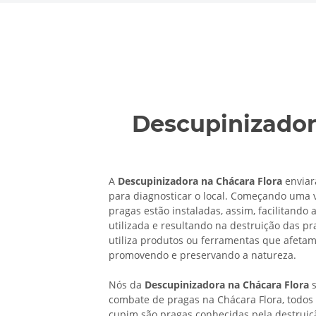
Descupinizador
A
Descupinizadora na Chácara Flora
enviará
para diagnosticar o local. Começando uma v
pragas estão instaladas, assim, facilitando 
utilizada e resultando na destruição das p
utiliza produtos ou ferramentas que afeta
promovendo e preservando a natureza.
Nós da
Descupinizadora na Chácara Flora
s
combate de pragas na Chácara Flora, todos 
cupim são pragas conhecidas pela destruiç