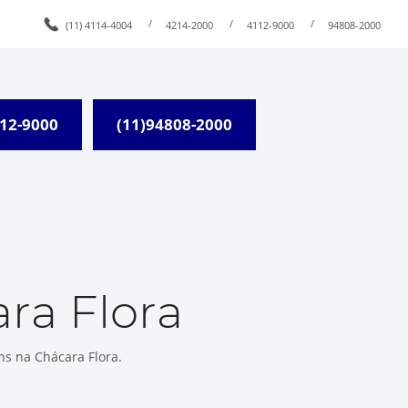
/
/
/
(11) 4114-4004
4214-2000
4112-9000
94808-2000
112-9000
(11)94808-2000
ra Flora
ns na Chácara Flora.