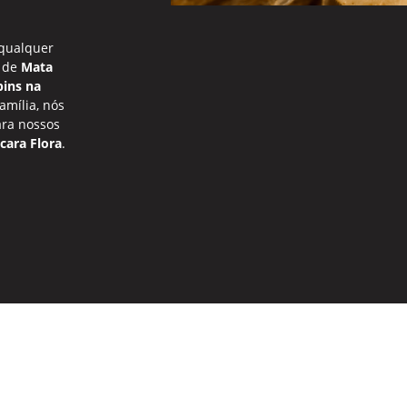
qualquer
o de
Mata
pins na
mília, nós
ra nossos
cara Flora
.