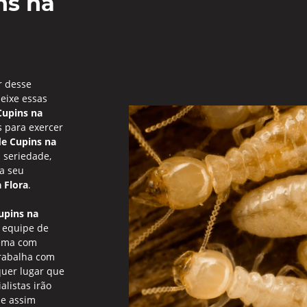
ns na
r desse
eixe essas
Cupins na
s para exercer
de Cupins na
 seriedade,
a seu
 Flora
.
upins na
 equipe de
lema com
rabalha com
quer lugar que
alistas irão
 e assim