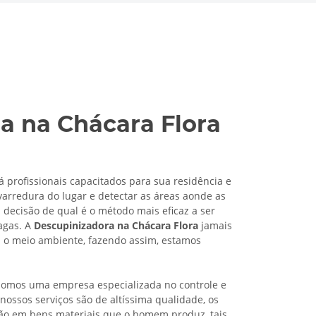
a na Chácara Flora
 profissionais capacitados para sua residência e
arredura do lugar e detectar as áreas aonde as
a decisão de qual é o método mais eficaz a ser
ragas. A
Descupinizadora na Chácara Flora
jamais
m o meio ambiente, fazendo assim, estamos
omos uma empresa especializada no controle e
nossos serviços são de altíssima qualidade, os
ão em bens materiais que o homem produz, tais